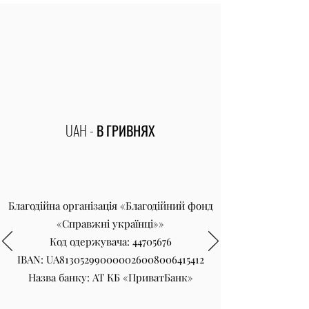
UAH - В ГРИВНЯХ
Благодійна організація «Благодійний фонд
«Справжні українці»»
Код одержувача:
44705676
IBAN: UA813052990000026008006415412
Назва банку: АТ КБ «ПриватБанк»