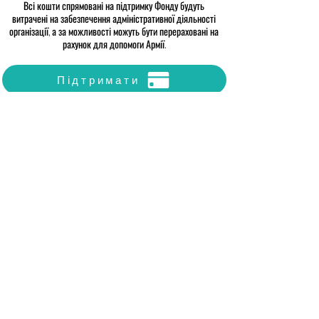
Всі кошти спрямовані на підтримку Фонду будуть
витрачені на забезпечення адміністративної діяльності
організації, а за можливості можуть бути перераховані на
рахунок для допомоги Армії.
Підтримати
Приблизна дата завершення збору - червень 2025
пн-пт 10:00-18:00
вулиця Вільський шлях, 18,
м. Житомир, Житомирська область, 10001
info@realukrainians.com
+38(068)0012511
Використання матеріалів сайту, зображень та